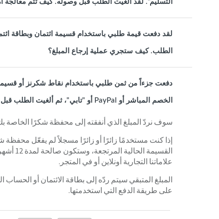
التسليم". لقد ألغيت الطلب قبل وصوله. كيف تتم معالجة أ
الطلب. كيف ستجري عملية إرجاع المبلغ؟
دفعت جزءاً من ثمن طلبي باستخدام نقاط شكرنز أو قسيمة ا
الخصم المباشر أو PayPal أو "تابي"، ثم ألغيت الطلب قبل إرساله. كيف ستتم معالجة استرداد الأموال؟
سوف نردّ المبلغ الذي أنفقته إلى محفظة شكرًا الخاصة بك
إذا كنت مستخدمًا زائرًا أو زائرًا مسجلاً لم يفعّل محف
القسيمة ا
علاماتنا التجارية أونلاين أو في المتجر.
على طريقة الدفع التي استخدمتها.