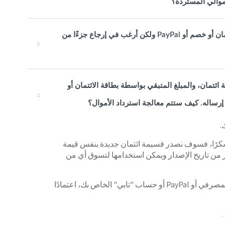
موالي المستردة؟
لقد دفعت قيمة طلبي باستخدام قسيمة ائتمان وبطاقة ائتمان أو خصم أو PayPal ولكن أرغب في إرجاع جزءًا من
ئتمان، والمبلغ المتبقي بواسطة بطاقة الائتمان أو
.
ظة شكرًا، فسوف نصدر قسيمة ائتمان جديدة بنفس قيمة
لحالية المرتجعة، وستكون صالحة لمدة 12 أشهر من تاريخ الإصدار ويمكن استخدامها لتسوق أي من
المبلغ المتبقي سيتم ردّه إلى بطاقة الائتمان أو الحساب المصرفي أو PayPal أو حساب "تابي" الخاص بك، اعتمادًا