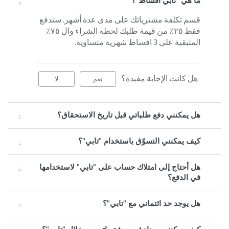
ما هي "تابي اقساط"؟
قسم تكلفة مشترياتك على مدى عدة أشهر. ستدفع
فقط ٢٥٪ من قيمة طلبك لحظة الشراء وال ٧٥٪
المتبقية على 3 اقساط شهرية متساوية.
هل كانت الإجابة مفيدة؟
نعم
لا
هل يمكنني دفع طلباتي قبل تاريخ الاستحقاق؟
كيف يمكنني التسوّق باستخدام "تابي"؟
هل أحتاج إلى امتلاك حساب على "تابي" لاستخدامها
في الدفع؟
هل يوجد حد ائتماني مع "تابي"؟