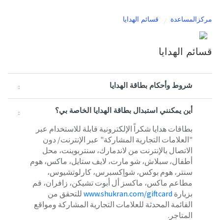
مركزالمساعدة
قسائم الهدايا
قسائم الهدايا
شروط وأحكام بطاقة الهدايا
أين يمكنني استبدال بطاقة الهدايا الخاصة بي؟
بطاقات هدايا شكراً الإلكترونية قابلة للاستخدام عبر
"العلامات التجارية المشاركة" عبر الإنترنت/ دون
الاتصال بالإنترنت من لاندمارك، سنتربوينت، محل
أطفال، سبلاش، شو مارت، لايف ستايل، ماكس، هوم
سنتر، هوم بوكس، شواِكسبرس، كارلوتشيوس،
مطاعم ماكس، ماكسز أل أبوت تشيكن، زافران، قم
بزيارة
www.shukran.com/giftcard
للتحقق من
القائمة المحدثة للعلامات التجارية المشاركة ومواقع
المتاجر.